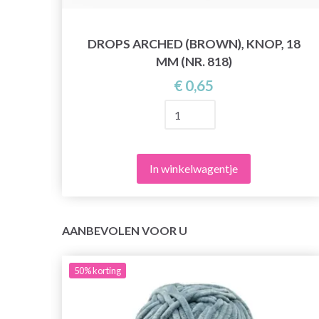
DROPS ARCHED (BROWN), KNOP, 18
3)
MM (NR. 818)
€ 0,65
In winkelwagentje
AANBEVOLEN VOOR U
50%
korting