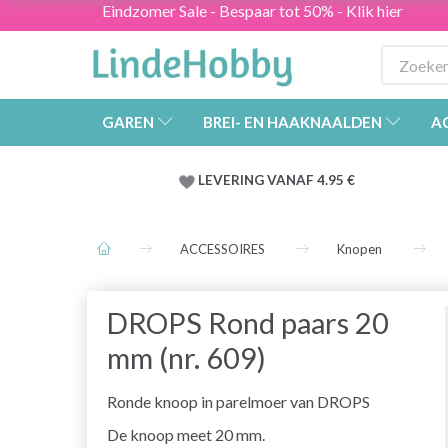
Eindzomer Sale - Bespaar tot 50% - Klik hier
GAREN
BREI- EN HAAKNAALDEN
A
LEVERING VANAF 4.95 €
ACCESSOIRES
Knopen
DROPS Rond paars 20
mm (nr. 609)
Ronde knoop in parelmoer van DROPS
De knoop meet 20 mm.