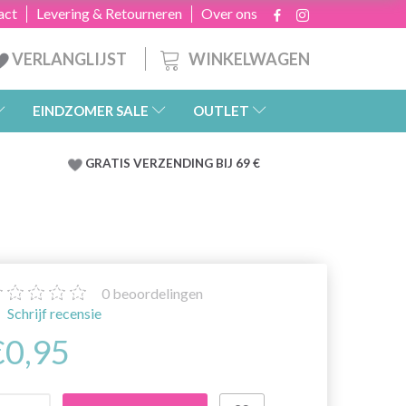
act
Levering & Retourneren
Over ons
WINKELWAGEN
VERLANGLIJST
EINDZOMER SALE
OUTLET
GRATIS
VERZENDING BIJ 69 €
0
beoordelingen
Schrijf recensie
€0,95