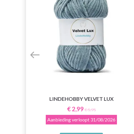
LINDEHOBBY VELVET LUX
E
€ 2,99
€ 5,95
Aanbieding verloopt
31/08/2026