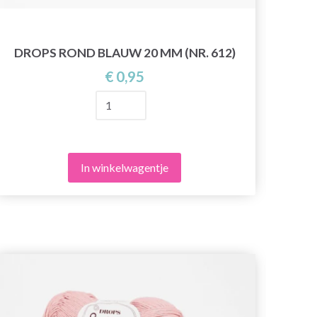
DROPS ROND BLAUW 20 MM (NR. 612)
DR
€ 0,95
In winkelwagentje