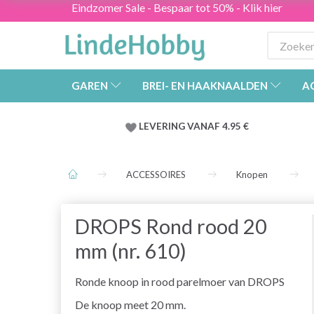
Eindzomer Sale - Bespaar tot 50% - Klik hier
GAREN
BREI- EN HAAKNAALDEN
A
LEVERING VANAF 4.95 €
ACCESSOIRES
Knopen
DROPS Rond rood 20
mm (nr. 610)
Ronde knoop in rood parelmoer van DROPS
De knoop meet 20 mm.