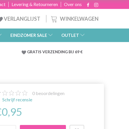
act
Levering & Retourneren
Over ons
WINKELWAGEN
VERLANGLIJST
EINDZOMER SALE
OUTLET
GRATIS
VERZENDING BIJ 69 €
0
beoordelingen
Schrijf recensie
€0,95