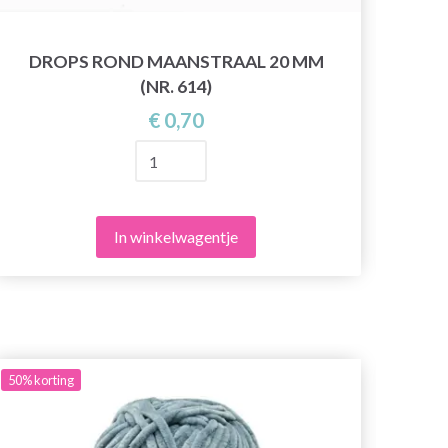
DROPS ROND MAANSTRAAL 20 MM
DR
(NR. 614)
€ 0,70
In winkelwagentje
50%
korting