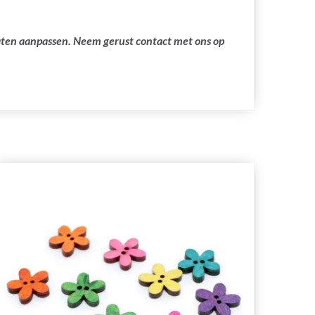
laten aanpassen. Neem gerust contact met ons op
29%
ko