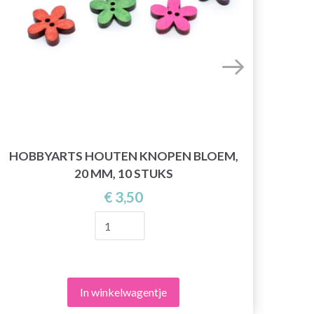
HOBBYARTS HOUTEN KNOPEN BLOEM,
M
20 MM, 10 STUKS
€ 3,50
In winkelwagentje