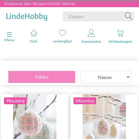
Eindzomer Sale - Bespaar tot 50% - klik hier
Navigatie in-/uitschakelen
Menu
Huis
verlanglijst
Aanmelden
Winkelwagen
Filters
9% korting
6% korting