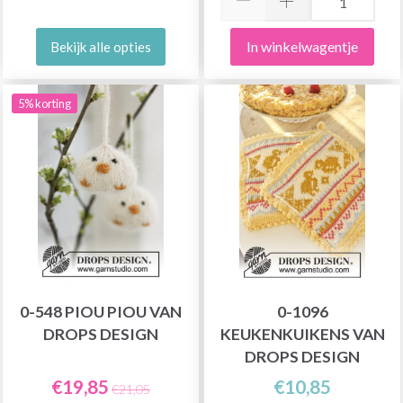
In winkelwagentje
Bekijk alle opties
5% korting
0-548 PIOU PIOU VAN
0-1096
DROPS DESIGN
KEUKENKUIKENS VAN
DROPS DESIGN
€19,85
€10,85
€21,05