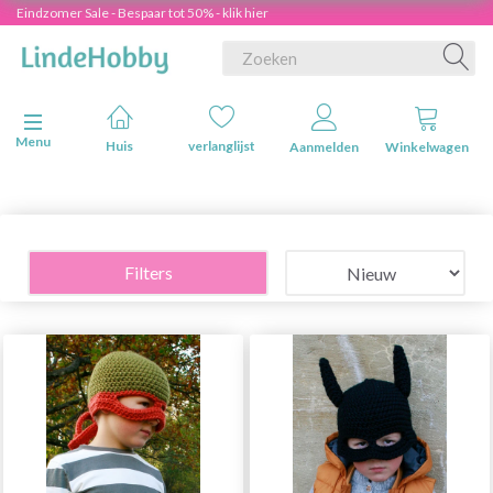
Eindzomer Sale - Bespaar tot 50% - klik hier
Navigatie in-/uitschakelen
Menu
Huis
verlanglijst
Aanmelden
Winkelwagen
Filters