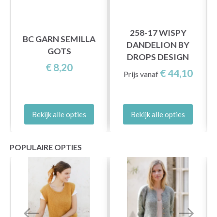
258-17 WISPY
A
BC GARN SEMILLA
DANDELION BY
GOTS
DROPS DESIGN
€ 8,20
€ 44,10
Prijs vanaf
Bekijk alle opties
Bekijk alle opties
POPULAIRE OPTIES