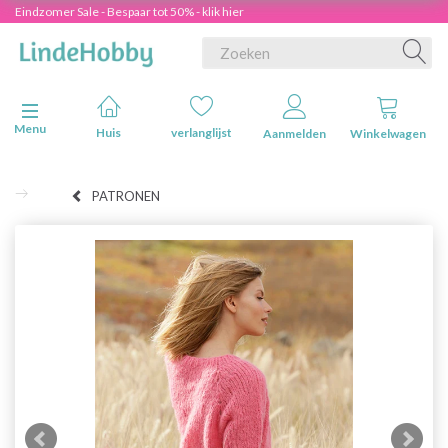
Eindzomer Sale - Bespaar tot 50% - klik hier
Navigatie in-/uitschakelen
Menu
Huis
verlanglijst
Aanmelden
Winkelwagen
PATRONEN