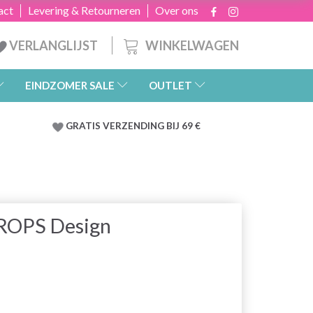
act
Levering & Retourneren
Over ons
WINKELWAGEN
VERLANGLIJST
EINDZOMER SALE
OUTLET
GRATIS
VERZENDING BIJ 69 €
DROPS Design