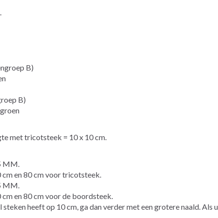
-
engroep B)
en
groep B)
egroen
gte met tricotsteek = 10 x 10 cm.
5 MM.
 en 80 cm voor tricotsteek.
5 MM.
 en 80 cm voor de boordsteek.
veel steken heeft op 10 cm, ga dan verder met een grotere naald. Als