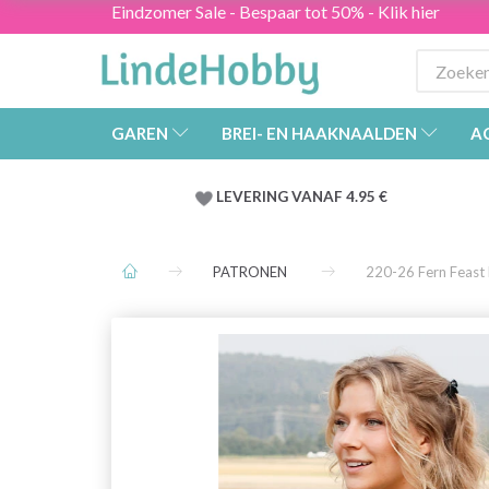
Eindzomer Sale - Bespaar tot 50% - Klik hier
GAREN
BREI- EN HAAKNAALDEN
A
LEVERING VANAF 4.95 €
PATRONEN
220-26 Fern Feast