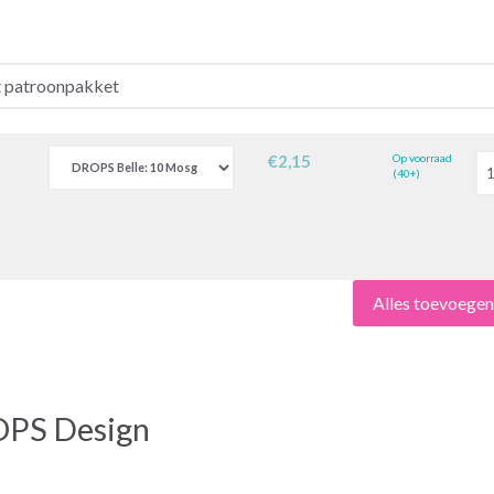
€2,15
Op voorraad
(40+)
Alles toevoege
OPS Design