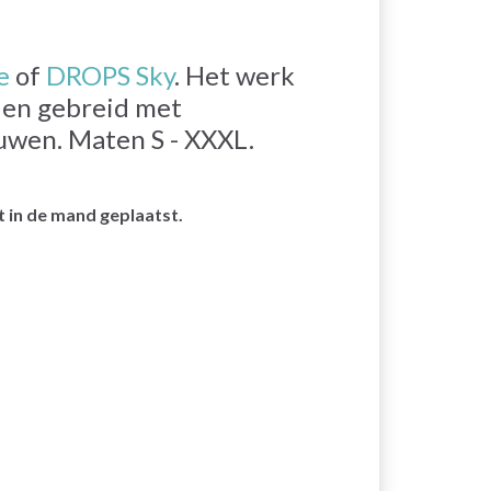
e
of
DROPS Sky
. Het werk
den gebreid met
uwen. Maten S - XXXL.
 in de mand geplaatst.