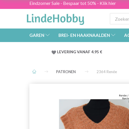
Eindzomer Sale - Bespaar tot 50% - Klik hier
GAREN
BREI- EN HAAKNAALDEN
A
LEVERING VANAF 4.95 €
PATRONEN
2364 Renée