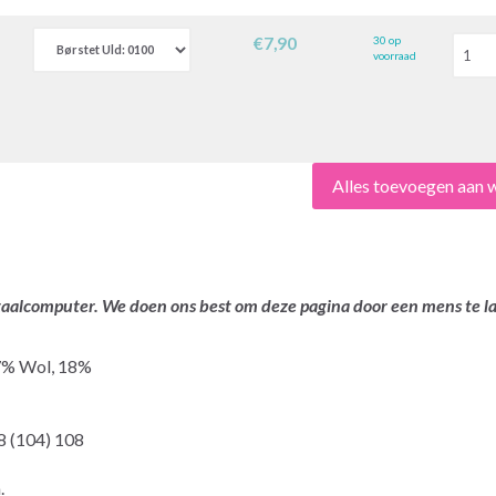
€7,90
30 op
voorraad
Alles toevoegen aan
ertaalcomputer. We doen ons best om deze pagina door een mens te 
7% Wol, 18%
 (104) 108
.