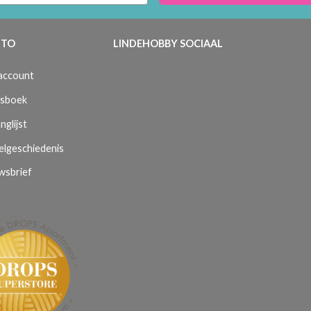
TO
LINDEHOBBY SOCIAAL
 account
sboek
nglijst
elgeschiedenis
wsbrief