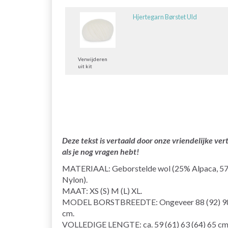
Hjertegarn Børstet Uld
Verwijderen
uit kit
Deze tekst is vertaald door onze vriendelijke v
als je nog vragen hebt!
MATERIAAL: Geborstelde wol (25% Alpaca, 5
Nylon).
MAAT: XS (S) M (L) XL.
MODEL BORSTBREEDTE: Ongeveer 88 (92) 98
cm.
VOLLEDIGE LENGTE: ca. 59 (61) 63 (64) 65 cm