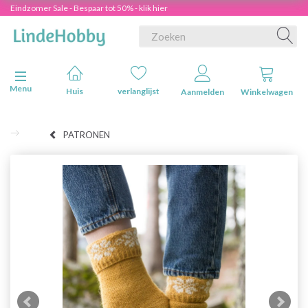
Eindzomer Sale - Bespaar tot 50% - klik hier
Navigatie in-/uitschakelen
Menu
Huis
verlanglijst
Aanmelden
Winkelwagen
PATRONEN