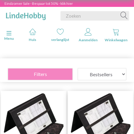
Eindzomer Sale - Bespaar tot 50% - klik hier
Navigatie in-/uitschakelen
Menu
Huis
verlanglijst
Aanmelden
Winkelwagen
Filters