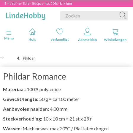
Eindzomer Sale - Bespaar tot 50% - klik hier
Navigatie in-/uitschakelen
Menu
Huis
verlanglijst
Aanmelden
Winkelwagen
Phildar
Phildar Romance
Materiaal:
100% polyamide
Gewicht/lengte:
50 g = ca 100 meter
Aanbevolen naalden:
4.00 mm
Steekverhouding:
10 x 10 cm = 21 st x 29 r
Wassen:
Machinewas, max 30°C / Plat laten drogen