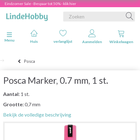
Eindzomer Sale - Bespaar tot 50% - klik hier
Navigatie in-/uitschakelen
Menu
Huis
verlanglijst
Aanmelden
Winkelwagen
Posca
Posca Marker, 0.7 mm, 1 st.
Aantal:
1 st.
Grootte:
0,7 mm
Bekijk de volledige beschrijving