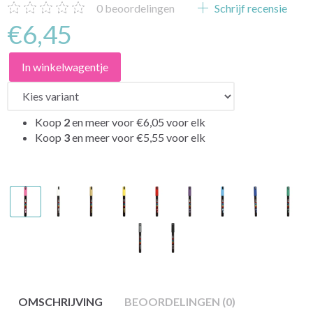
0
beoordelingen
Schrijf recensie
€6,45
In winkelwagentje
Koop
2
en meer voor
€6,05
voor elk
Koop
3
en meer voor
€5,55
voor elk
OMSCHRIJVING
BEOORDELINGEN (0)