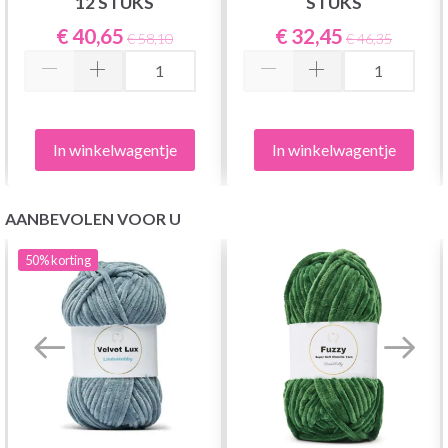
12 STUKS
STUKS
€ 40,65
€ 32,45
€ 58,10
€ 46,35
In winkelwagentje
In winkelwagentje
AANBEVOLEN VOOR U
50%
korting