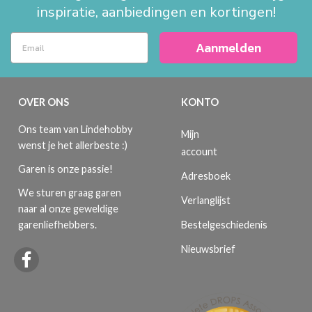
inspiratie, aanbiedingen en kortingen!
Aanmelden
OVER ONS
KONTO
Ons team van Lindehobby
Mijn
wenst je het allerbeste :)
account
Garen is onze passie!
Adresboek
We sturen graag garen
Verlanglijst
naar al onze geweldige
Bestelgeschiedenis
garenliefhebbers.
Nieuwsbrief