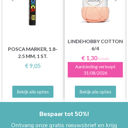
LINDEHOBBY COTTON
6/4
POSCA MARKER, 1.8-
2.5 MM, 1 ST.
€ 1,30
€ 2,65
€ 9,05
Aanbieding verloopt
31/08/2026
Bekijk alle opties
Bekijk alle opties
Bespaar tot 50%!
Ontvang onze gratis nieuwsbrief en krijg