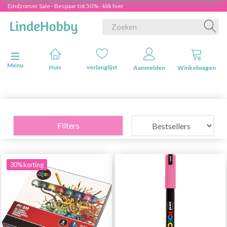
Eindzomer Sale - Bespaar tot 50% - klik hier
Navigatie in-/uitschakelen
Menu
Huis
verlanglijst
Aanmelden
Winkelwagen
Filters
30% korting