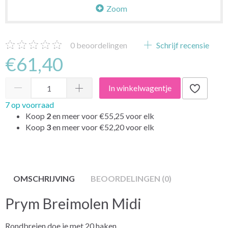
Zoom
0
beoordelingen
Schrijf recensie
€61,40
In winkelwagentje
7 op voorraad
Koop
2
en meer voor
€55,25
voor elk
Koop
3
en meer voor
€52,20
voor elk
OMSCHRIJVING
BEOORDELINGEN (0)
Prym Breimolen Midi
Rondbreien doe je met 20 haken.