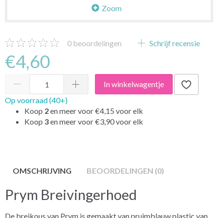
Zoom
0
beoordelingen
Schrijf recensie
€4,60
In winkelwagentje
Op voorraad (40+)
Koop
2
en meer voor
€4,15
voor elk
Koop
3
en meer voor
€3,90
voor elk
OMSCHRIJVING
BEOORDELINGEN (0)
Prym Breivingerhoed
De breikous van Prym is gemaakt van pruimblauw plastic van