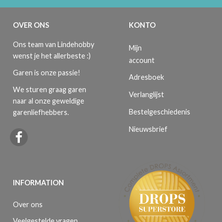
OVER ONS
KONTO
Ons team van Lindehobby
Mijn
wenst je het allerbeste :)
account
Garen is onze passie!
Adresboek
We sturen graag garen
Verlanglijst
naar al onze geweldige
Bestelgeschiedenis
garenliefhebbers.
Nieuwsbrief
INFORMATION
Over ons
Veelgestelde vragen