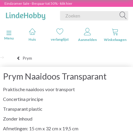
Eindzomer Sale - Bespaar tot 50% - klik hier
Navigatie in-/uitschakelen
Menu
Huis
verlanglijst
Aanmelden
Winkelwagen
Prym
Prym Naaidoos Transparant
Praktische naaidoos voor transport
Concertina principe
Transparant plastic
Zonder inhoud
Afmetingen: 15 cm x 32 cm x 19,5 cm