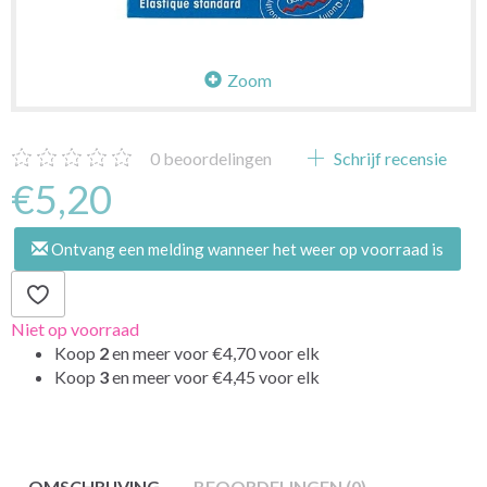
Zoom
0
beoordelingen
Schrijf recensie
€5,20
Ontvang een melding wanneer het weer op voorraad is
Niet op voorraad
Koop
2
en meer voor
€4,70
voor elk
Koop
3
en meer voor
€4,45
voor elk
OMSCHRIJVING
BEOORDELINGEN (0)