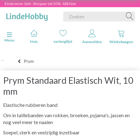
Eindzomer Sale - Bespaar tot 50% - klik hier
Navigatie in-/uitschakelen
Menu
Huis
verlanglijst
Aanmelden
Winkelwagen
Prym
Prym Standaard Elastisch Wit, 10
mm
Elastische rubberen band
Om in taillebanden van rokken, broeken, pyjama's, jassen en
nog veel meer te naaien
Soepel, sterk en veelzijdig inzetbaar