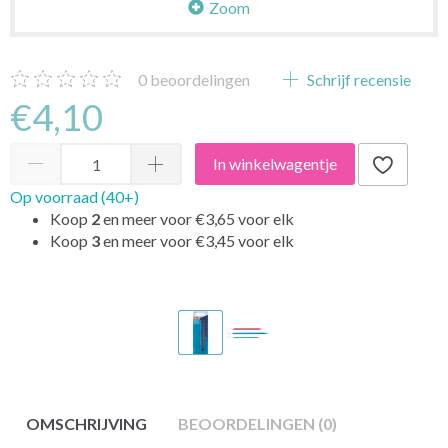
Zoom
0
beoordelingen
Schrijf recensie
€4,10
In winkelwagentje
Op voorraad (40+)
Koop
2
en meer voor
€3,65
voor elk
Koop
3
en meer voor
€3,45
voor elk
OMSCHRIJVING
BEOORDELINGEN (0)