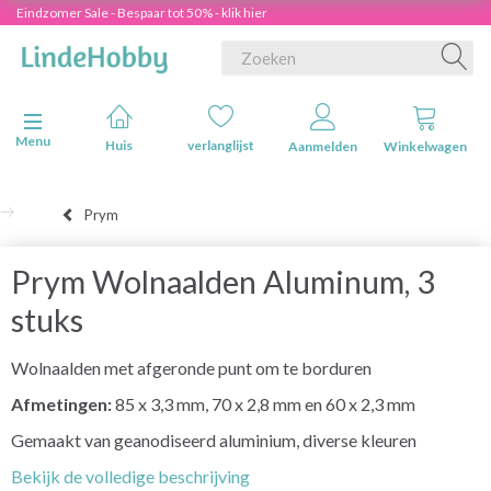
Eindzomer Sale - Bespaar tot 50% - klik hier
Navigatie in-/uitschakelen
Menu
Huis
verlanglijst
Aanmelden
Winkelwagen
Prym
Prym Wolnaalden Aluminum, 3
stuks
Wolnaalden met afgeronde punt om te borduren
Afmetingen:
85 x 3,3 mm, 70 x 2,8 mm en 60 x 2,3 mm
Gemaakt van geanodiseerd aluminium, diverse kleuren
Bekijk de volledige beschrijving