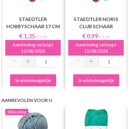
STAEDTLER
STAEDTLER NORIS
HOBBYSCHAAR 17 CM
CLUB SCHAAR
€ 1,35
€ 0,99
€ 1,70
€ 1,25
Aanbieding verloopt
Aanbieding verloopt
12/08/2026
12/08/2026
In winkelwagentje
In winkelwagentje
AANBEVOLEN VOOR U
50%
korting