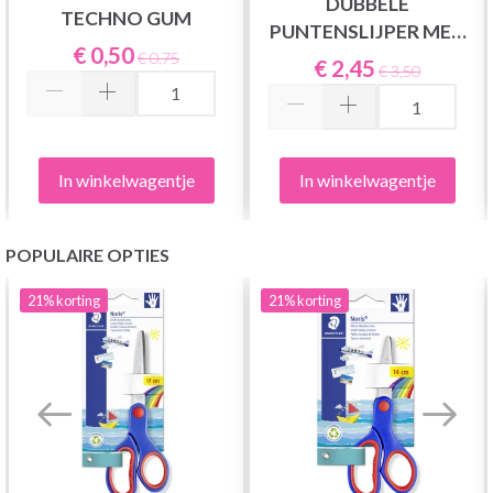
DUBBELE
TECHNO GUM
PUNTENSLIJPER MET
€ 0,50
CONTAINER, 1 ST
€ 0,75
€ 2,45
€ 3,50
In winkelwagentje
In winkelwagentje
POPULAIRE OPTIES
21%
korting
21%
korting