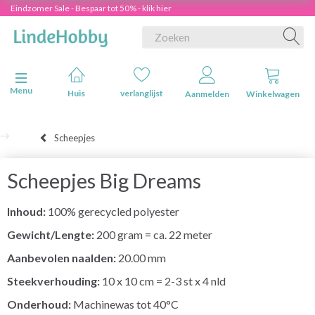
Eindzomer Sale - Bespaar tot 50% - klik hier
Navigatie in-/uitschakelen
Menu
Huis
verlanglijst
Aanmelden
Winkelwagen
Scheepjes
Scheepjes Big Dreams
Inhoud:
100% gerecycled polyester
Gewicht/Lengte:
200 gram = ca. 22 meter
Aanbevolen naalden:
20.00 mm
Steekverhouding:
10 x 10 cm = 2-3 st x 4 nld
Onderhoud:
Machinewas tot 40°C