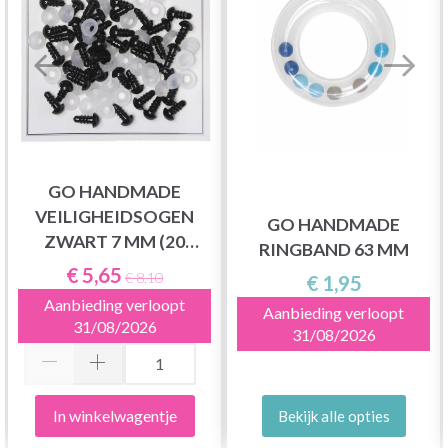
GO HANDMADE
VEILIGHEIDSOGEN
GO HANDMADE
ZWART 7 MM (20
RINGBAND 63 MM
PAAR)
€ 5,65
€ 8,10
€ 1,95
Aanbieding verloopt
Aanbieding verloopt
31/08/2026
31/08/2026
In winkelwagentje
Bekijk alle opties