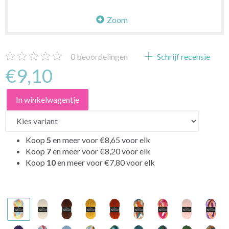
Zoom
0
beoordelingen
Schrijf recensie
€9,10
In winkelwagentje
Koop
5
en meer voor
€8,65
voor elk
Koop
7
en meer voor
€8,20
voor elk
Koop
10
en meer voor
€7,80
voor elk