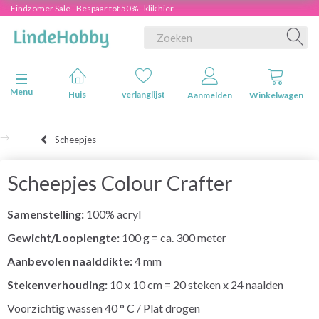
Eindzomer Sale - Bespaar tot 50% - klik hier
Navigatie in-/uitschakelen
Menu
Huis
verlanglijst
Aanmelden
Winkelwagen
Scheepjes
Scheepjes Colour Crafter
Samenstelling:
100% acryl
Gewicht/Looplengte:
100 g = ca. 300 meter
Aanbevolen naalddikte:
4 mm
Stekenverhouding:
10 x 10 cm = 20 steken x 24 naalden
Voorzichtig wassen 40 ° C / Plat drogen