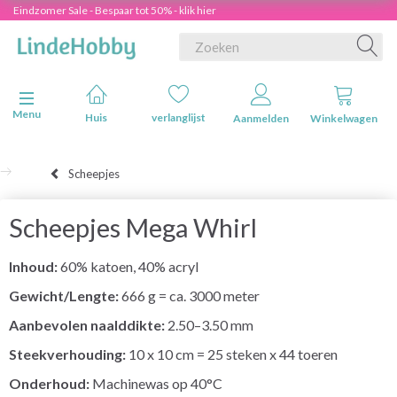
Eindzomer Sale - Bespaar tot 50% - klik hier
Navigatie in-/uitschakelen
Menu
Huis
verlanglijst
Aanmelden
Winkelwagen
Scheepjes
Scheepjes Mega Whirl
Inhoud:
60% katoen, 40% acryl
Gewicht/Lengte:
666 g = ca. 3000 meter
Aanbevolen naalddikte:
2.50–3.50 mm
Steekverhouding:
10 x 10 cm = 25 steken x 44 toeren
Onderhoud:
Machinewas op 40°C