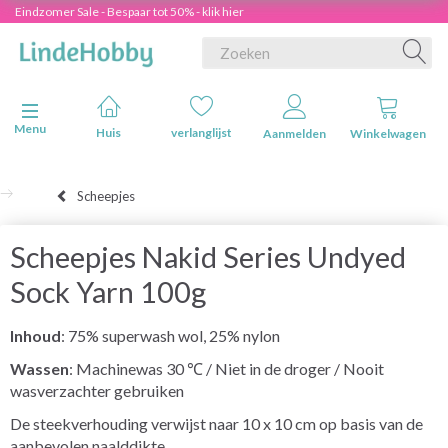
Eindzomer Sale - Bespaar tot 50% - klik hier
Navigatie in-/uitschakelen
Menu
Huis
verlanglijst
Aanmelden
Winkelwagen
Scheepjes
Scheepjes Nakid Series Undyed
Sock Yarn 100g
Inhoud
: 75% superwash wol, 25% nylon
Wassen
: Machinewas
30 ℃
/ Niet in de droger / Nooit
wasverzachter gebruiken
De steekverhouding verwijst naar 10 x 10 cm op basis van de
aanbevolen naalddikte