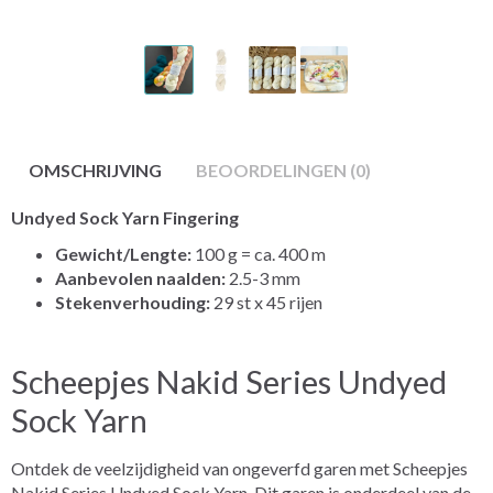
OMSCHRIJVING
BEOORDELINGEN (0)
Undyed Sock Yarn Fingering
Gewicht/Lengte:
100 g = ca. 400 m
Aanbevolen naalden:
2.5-3 mm
Stekenverhouding:
29 st x 45 rijen
Scheepjes Nakid Series Undyed
Sock Yarn
Ontdek de veelzijdigheid van ongeverfd garen met Scheepjes
Nakid Series Undyed Sock Yarn. Dit garen is onderdeel van de