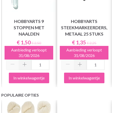
HOBBYARTS 9
HOBBYARTS
STOPPEN MET
STEEKMARKEERDERS,
NAALDEN
METAAL 25 STUKS
€ 1,50
€ 1,35
€ 2,50
€ 2,25
Aanbieding verloopt
Aanbieding verloopt
31/08/2026
31/08/2026
In winkelwagentje
In winkelwagentje
POPULAIRE OPTIES