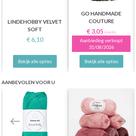
GO HANDMADE
COUTURE
LINDEHOBBY VELVET
SOFT
€ 3,05
€ 4,35
€ 6,10
Aanbieding verloopt
31/08/2026
Bekijk alle opties
Bekijk alle opties
AANBEVOLEN VOOR U