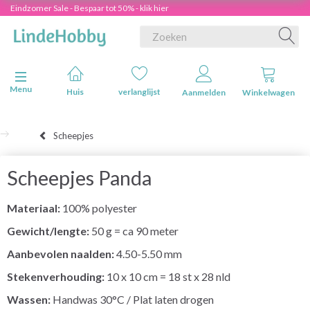
Eindzomer Sale - Bespaar tot 50% - klik hier
Navigatie in-/uitschakelen
Menu
Huis
verlanglijst
Aanmelden
Winkelwagen
Scheepjes
Scheepjes Panda
Materiaal:
100% polyester
Gewicht/lengte:
50 g = ca 90 meter
Aanbevolen naalden:
4.50-5.50 mm
Stekenverhouding:
10 x 10 cm = 18 st x 28 nld
Wassen:
Handwas 30°C / Plat laten drogen