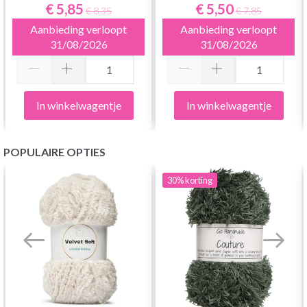
PAAR)
PAAR
€ 5,85
€ 5,50
€ 8,35
€ 7,85
Aanbieding verloopt
Aanbieding verloopt
31/08/2026
31/08/2026
In winkelwagentje
In winkelwagentje
POPULAIRE OPTIES
30%
korting