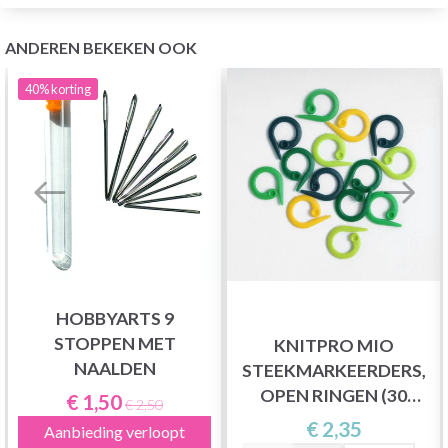
ANDEREN BEKEKEN OOK
40%
korting
HOBBYARTS 9
STOPPEN MET
KNITPRO MIO
NAALDEN
STEEKMARKEERDERS,
OPEN RINGEN (30
€ 1,50
€ 2,50
STUKS)
€ 2,35
Aanbieding verloopt