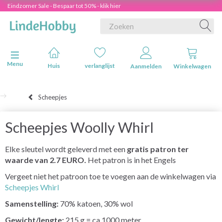
Eindzomer Sale - Bespaar tot 50% - klik hier
Navigatie in-/uitschakelen
Menu
Huis
verlanglijst
Aanmelden
Winkelwagen
Scheepjes
Scheepjes Woolly Whirl
Elke sleutel wordt geleverd met een
gratis patron ter
waarde van 2.7 EURO.
Het patron is in het Engels
Vergeet niet het patroon toe te voegen aan de winkelwagen via
Scheepjes Whirl
Samenstelling:
70% katoen, 30% wol
Gewicht/lengte:
215 g = ca 1000 meter