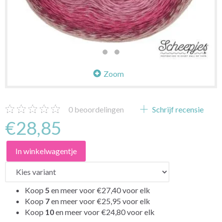
Zoom
0
beoordelingen
Schrijf recensie
€28,85
In winkelwagentje
Koop
5
en meer voor
€27,40
voor elk
Koop
7
en meer voor
€25,95
voor elk
Koop
10
en meer voor
€24,80
voor elk