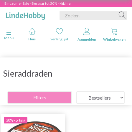
Eindzomer Sale - Bespaar tot 50% - klik hier
Navigatie in-/uitschakelen
Menu
Huis
verlanglijst
Aanmelden
Winkelwagen
Sieraddraden
Filters
30% korting