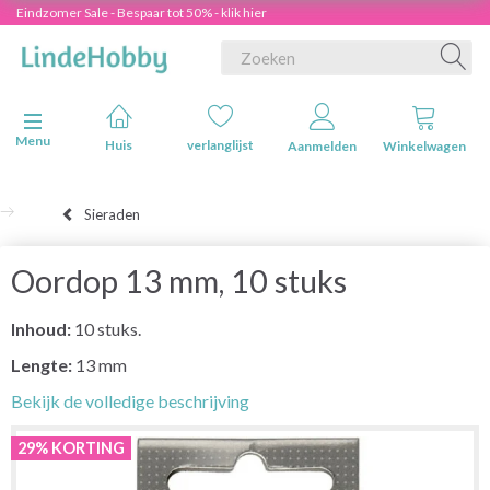
Eindzomer Sale - Bespaar tot 50% - klik hier
Navigatie in-/uitschakelen
Menu
Huis
verlanglijst
Aanmelden
Winkelwagen
Sieraden
Oordop 13 mm, 10 stuks
Inhoud:
10 stuks.
Lengte:
13 mm
Bekijk de volledige beschrijving
29% KORTING