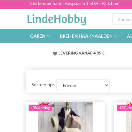
Eindzomer Sale - Bespaar tot 50% - Klik hier
GAREN
BREI- EN HAAKNAALDEN
A
LEVERING VANAF 4.95 €
Sorteer op:
13% korting
13% kor