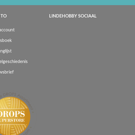
TO
LINDEHOBBY SOCIAAL
 account
sboek
nglijst
elgeschiedenis
wsbrief