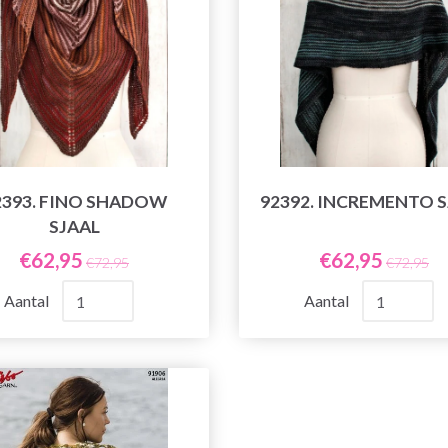
2393. FINO SHADOW
92392. INCREMENTO 
SJAAL
€62,95
€62,95
€72,95
€72,95
Aantal
Aantal