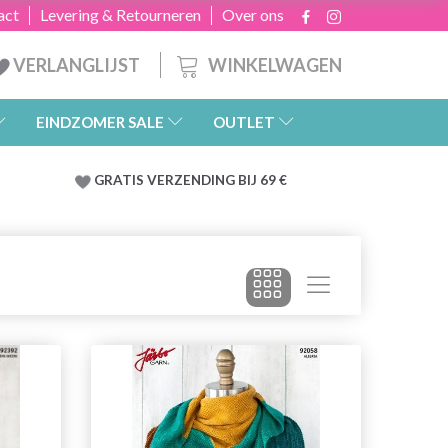
act
Levering & Retourneren
Over ons
WINKELWAGEN
VERLANGLIJST
EINDZOMER SALE
OUTLET
GRATIS
VERZENDING BIJ 69 €