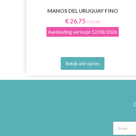
ND
MANOS DEL URUGUAY FINO
€ 26,75
€ 31,45
Aanbieding verloopt
12/08/2026
Bekijk alle opties