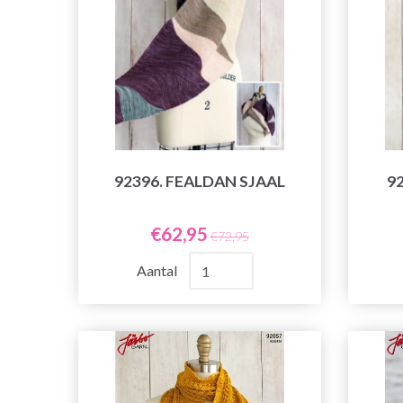
92396. FEALDAN SJAAL
9
€62,95
€72,95
Aantal