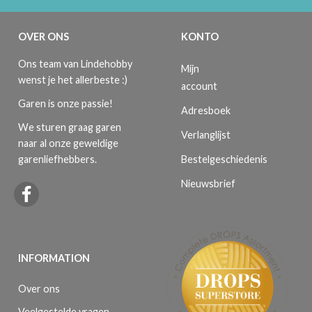
OVER ONS
KONTO
Ons team van Lindehobby
Mijn
wenst je het allerbeste :)
account
Garen is onze passie!
Adresboek
We sturen graag garen
Verlanglijst
naar al onze geweldige
Bestelgeschiedenis
garenliefhebbers.
Nieuwsbrief
INFORMATION
Over ons
Veelgestelde vragen