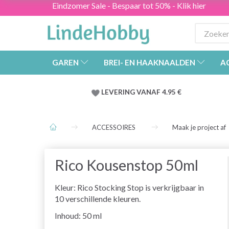
Eindzomer Sale - Bespaar tot 50% - Klik hier
GAREN
BREI- EN HAAKNAALDEN
A
LEVERING VANAF 4.95 €
ACCESSOIRES
Maak je project af
Rico Kousenstop 50ml
Kleur: Rico Stocking Stop is verkrijgbaar in
10 verschillende kleuren.
Inhoud: 50 ml