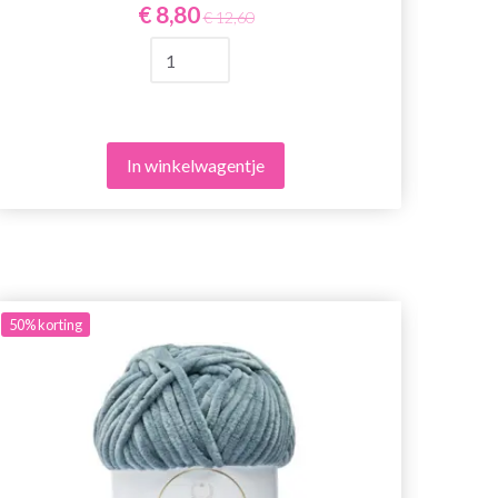
€ 8,80
€ 12,60
In winkelwagentje
50%
korting