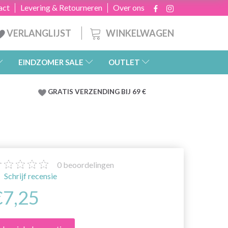
act
Levering & Retourneren
Over ons
WINKELWAGEN
VERLANGLIJST
EINDZOMER SALE
OUTLET
GRATIS
VERZENDING BIJ 69 €
0
beoordelingen
Schrijf recensie
€7,25