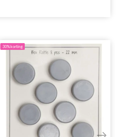
30%
korting