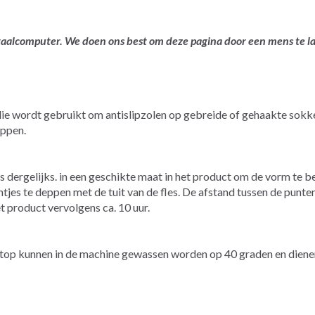
ertaalcomputer. We doen ons best om deze pagina door een mens te 
die wordt gebruikt om antislipzolen op gebreide of gehaakte sokke
eppen.
ts dergelijks. in een geschikte maat in het product om de vorm te
ntjes te deppen met de tuit van de fles. De afstand tussen de punt
et product vervolgens ca. 10 uur.
Stop kunnen in de machine gewassen worden op 40 graden en diene