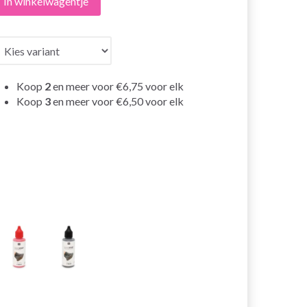
In winkelwagentje
Koop
2
en meer voor
€6,75
voor elk
Koop
3
en meer voor
€6,50
voor elk