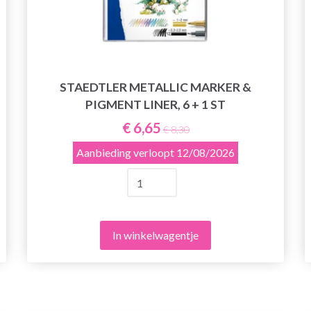
STAEDTLER METALLIC MARKER &
PIGMENT LINER, 6 + 1 ST
€ 6,65
€ 8,30
Aanbieding verloopt
12/08/2026
In winkelwagentje