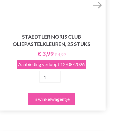
STAEDTLER NORIS CLUB
FAB
OLIEPASTELKLEUREN, 25 STUKS
€ 3,99
€ 4,99
Aanbieding verloopt
12/08/2026
In winkelwagentje