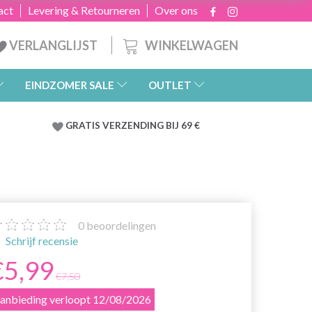
act
Levering & Retourneren
Over ons
WINKELWAGEN
VERLANGLIJST
EINDZOMER SALE
OUTLET
GRATIS
VERZENDING BIJ 69 €
0
beoordelingen
Schrijf recensie
€5,99
€7,50
anbieding verloopt 12/08/2026