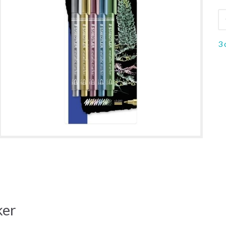
3 
ker