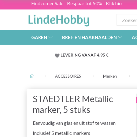
Eindzomer Sale - Bespaar tot 50% - Klik hier
GAREN
BREI- EN HAAKNAALDEN
A
LEVERING VANAF 4.95 €
ACCESSOIRES
Merken
STAEDTLER Metallic
marker, 5 stuks
Eenvoudig van glas en uit stof te wassen
Inclusief 5 metallic markers