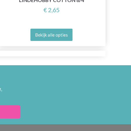
LINDEHOBBY COTTON 8/4
€ 2,65
Bekijk alle opties
,