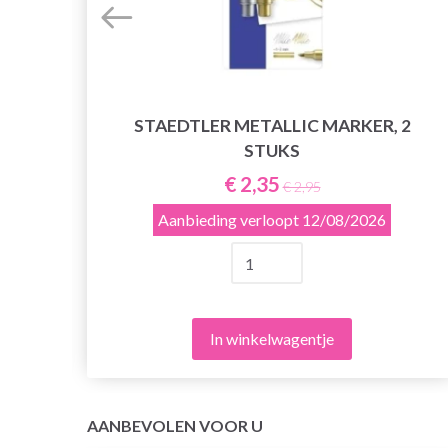
STAEDTLER METALLIC MARKER, 2
STUKS
€ 2,35
€ 2,95
Aanbieding verloopt
12/08/2026
In winkelwagentje
AANBEVOLEN VOOR U