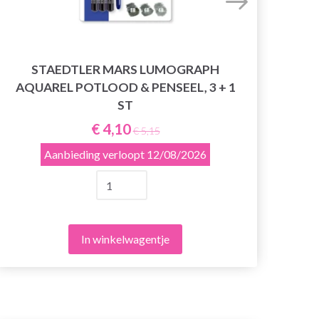
STAEDTLER MARS LUMOGRAPH
AQUAREL POTLOOD & PENSEEL, 3 + 1
STA
ST
€ 4,10
€ 5,15
Aanbieding verloopt
12/08/2026
In winkelwagentje