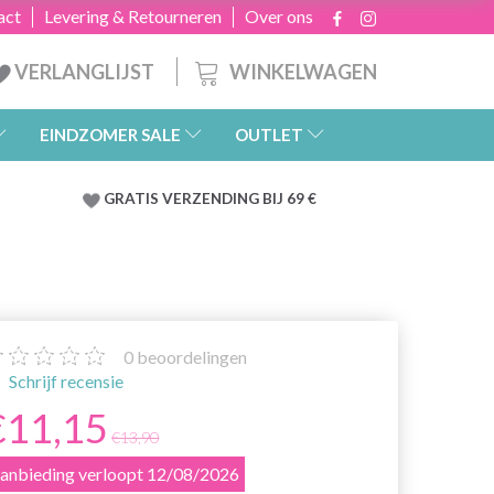
act
Levering & Retourneren
Over ons
WINKELWAGEN
VERLANGLIJST
EINDZOMER SALE
OUTLET
GRATIS
VERZENDING BIJ 69 €
0
beoordelingen
Schrijf recensie
€11,15
€13,90
anbieding verloopt 12/08/2026