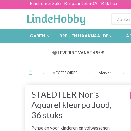
Eindzomer Sale - Bespaar tot 50% - Klik hier
GAREN
BREI- EN HAAKNAALDEN
A
LEVERING VANAF 4.95 €
ACCESSOIRES
Merken
STAEDTLER Noris
Aquarel kleurpotlood,
36 stuks
Penselen voor kinderen en volwassenen