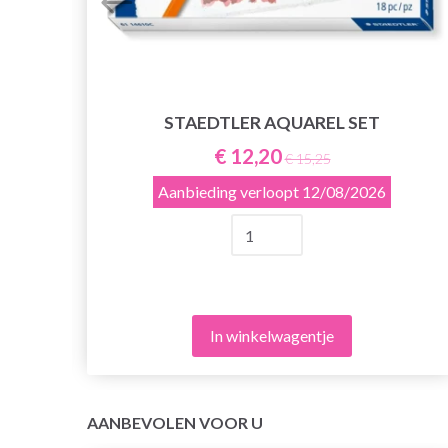
STAEDTLER AQUAREL SET
€ 12,20
€ 15,25
Aanbieding verloopt
12/08/2026
In winkelwagentje
AANBEVOLEN VOOR U