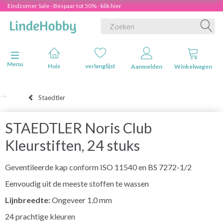
Eindzomer Sale - Bespaar tot 50% - klik hier
Navigatie in-/uitschakelen
Menu
Huis
verlanglijst
Aanmelden
Winkelwagen
Staedtler
STAEDTLER Noris Club
Kleurstiften, 24 stuks
Geventileerde kap conform ISO 11540 en BS 7272-1/2
Eenvoudig uit de meeste stoffen te wassen
Lijnbreedte:
Ongeveer 1,0 mm
24 prachtige kleuren