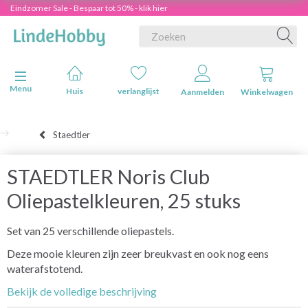
Eindzomer Sale - Bespaar tot 50% - klik hier
Navigatie in-/uitschakelen
Menu
Huis
verlanglijst
Aanmelden
Winkelwagen
Staedtler
STAEDTLER Noris Club
Oliepastelkleuren, 25 stuks
Set van 25 verschillende oliepastels.
Deze mooie kleuren zijn zeer breukvast en ook nog eens
waterafstotend.
Bekijk de volledige beschrijving