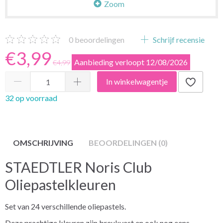
Zoom
0
beoordelingen
Schrijf recensie
€3,99
Aanbieding verloopt 12/08/2026
€4,99
In winkelwagentje
32 op voorraad
OMSCHRIJVING
BEOORDELINGEN (0)
STAEDTLER Noris Club
Oliepastelkleuren
Set van 24 verschillende oliepastels.
Deze prachtige kleuren zijn breukvast en ook nog eens