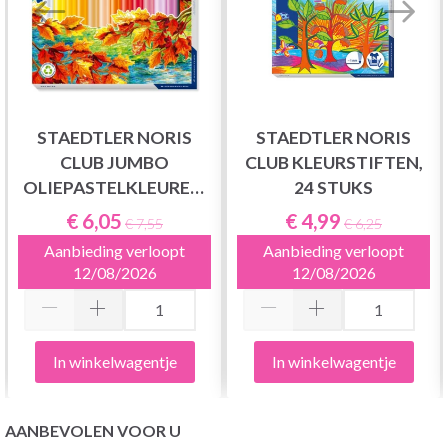
STAEDTLER NORIS
STAEDTLER NORIS
CLUB JUMBO
CLUB KLEURSTIFTEN,
OLIEPASTELKLEUREN,
24 STUKS
24 STUKS
€ 6,05
€ 4,99
€ 7,55
€ 6,25
Aanbieding verloopt
Aanbieding verloopt
12/08/2026
12/08/2026
In winkelwagentje
In winkelwagentje
AANBEVOLEN VOOR U