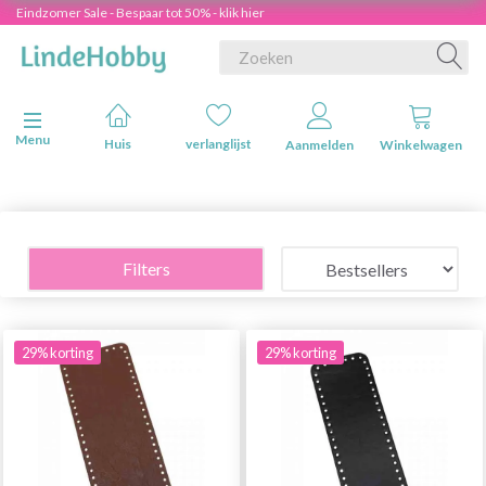
Eindzomer Sale - Bespaar tot 50% - klik hier
Navigatie in-/uitschakelen
Menu
Huis
verlanglijst
Aanmelden
Winkelwagen
Filters
29% korting
29% korting