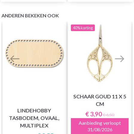
ANDEREN BEKEKEN OOK
40%
korting
SCHAAR GOUD 11 X 5
CM
LINDEHOBBY
€ 3,90
€ 6,50
TASBODEM, OVAAL,
Aanbieding verloopt
MULTIPLEX
31/08/2026