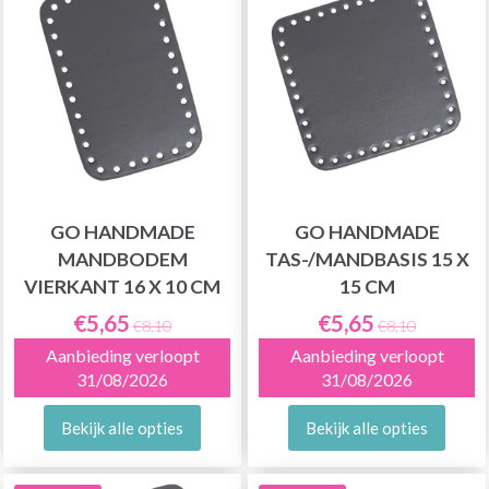
GO HANDMADE
GO HANDMADE
MANDBODEM
TAS-/MANDBASIS 15 X
VIERKANT 16 X 10 CM
15 CM
€5,65
€5,65
€8,10
€8,10
Aanbieding verloopt
Aanbieding verloopt
31/08/2026
31/08/2026
Bekijk alle opties
Bekijk alle opties