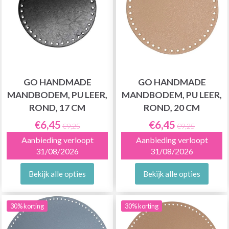
GO HANDMADE
GO HANDMADE
MANDBODEM, PU LEER,
MANDBODEM, PU LEER,
ROND, 17 CM
ROND, 20 CM
€6,45
€6,45
€9,25
€9,25
Aanbieding verloopt
Aanbieding verloopt
31/08/2026
31/08/2026
Bekijk alle opties
Bekijk alle opties
30% korting
30% korting