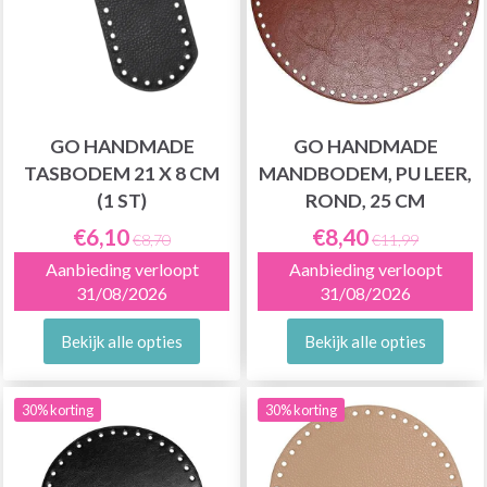
GO HANDMADE
GO HANDMADE
TASBODEM 21 X 8 CM
MANDBODEM, PU LEER,
(1 ST)
ROND, 25 CM
€6,10
€8,40
€8,70
€11,99
Aanbieding verloopt
Aanbieding verloopt
31/08/2026
31/08/2026
Bekijk alle opties
Bekijk alle opties
30% korting
30% korting