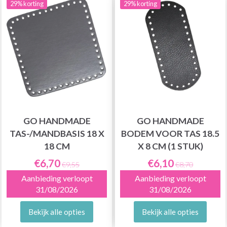
29% korting
29% korting
GO HANDMADE
GO HANDMADE
TAS-/MANDBASIS 18 X
BODEM VOOR TAS 18.5
18 CM
X 8 CM (1 STUK)
€6,70
€6,10
€9,55
€8,70
Aanbieding verloopt
Aanbieding verloopt
31/08/2026
31/08/2026
Bekijk alle opties
Bekijk alle opties