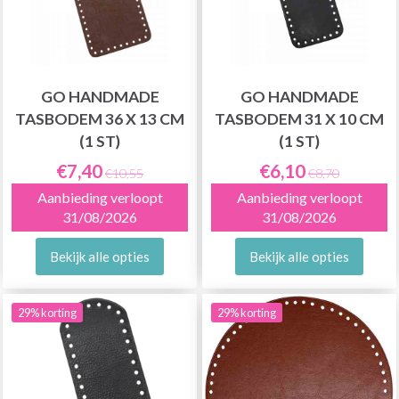
GO HANDMADE
GO HANDMADE
TASBODEM 36 X 13 CM
TASBODEM 31 X 10 CM
(1 ST)
(1 ST)
€7,40
€6,10
€10,55
€8,70
Aanbieding verloopt
Aanbieding verloopt
31/08/2026
31/08/2026
Bekijk alle opties
Bekijk alle opties
29% korting
29% korting