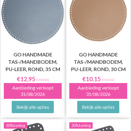
GO HANDMADE
GO HANDMADE
TAS-/MANDBODEM,
TAS-/MANDBODEM,
PU-LEER, ROND, 35 CM
PU-LEER, ROND, 30 CM
€12,95
€10,15
€18,50
€14,50
Aanbieding verloopt
Aanbieding verloopt
31/08/2026
31/08/2026
Bekijk alle opties
Bekijk alle opties
30% korting
30% korting