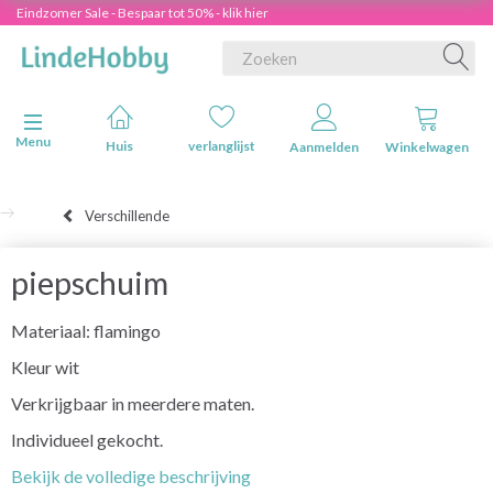
Eindzomer Sale - Bespaar tot 50% - klik hier
Navigatie in-/uitschakelen
Menu
Huis
verlanglijst
Aanmelden
Winkelwagen
Verschillende
piepschuim
Materiaal: flamingo
Kleur wit
Verkrijgbaar in meerdere maten.
Individueel gekocht.
Bekijk de volledige beschrijving