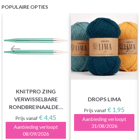
POPULAIRE OPTIES
KNITPRO ZING
VERWISSELBARE
DROPS LIMA
RONDBREINAALDEN
€ 1,95
Prijs vanaf
(3,5-8,00 MM)
€ 4,45
Prijs vanaf
Aanbieding verloopt
31/08/2026
Aanbieding verloopt
08/09/2026