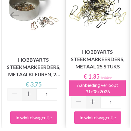
HOBBYARTS
STEEKMARKEERDERS,
HOBBYARTS
METAAL 25 STUKS
STEEKMARKEERDERS,
METAALKLEUREN, 25
€ 1,35
€ 2,25
ST.
€ 3,75
Aanbieding verloopt
31/08/2026
In winkelwagentje
In winkelwagentje