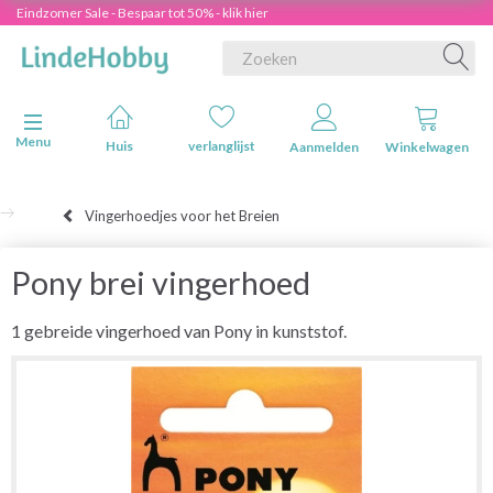
Eindzomer Sale - Bespaar tot 50% - klik hier
Navigatie in-/uitschakelen
Menu
Huis
verlanglijst
Aanmelden
Winkelwagen
Vingerhoedjes voor het Breien
Pony brei vingerhoed
1 gebreide vingerhoed van Pony in kunststof.