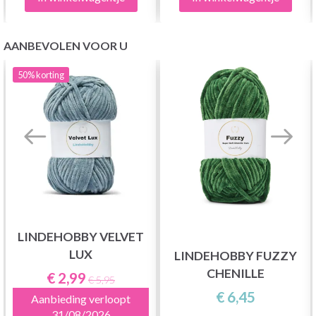
AANBEVOLEN VOOR U
50%
korting
LINDEHOBBY VELVET
LUX
LINDEHOBBY FUZZY
CHENILLE
€ 2,99
€ 5,95
€ 6,45
Aanbieding verloopt
31/08/2026