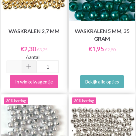
WASKRALEN 2,7 MM
WASKRALEN 5 MM, 35
GRAM
€2,30
€1,95
€3,25
€2,80
Aantal
In winkelwagentje
Bekijk alle opties
30% korting
30% korting