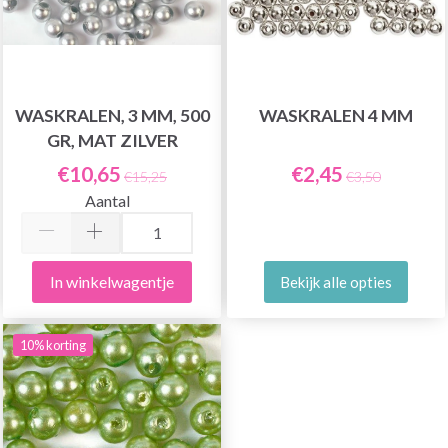
WASKRALEN, 3 MM, 500
WASKRALEN 4 MM
GR, MAT ZILVER
€10,65
€2,45
€15,25
€3,50
Aantal
In winkelwagentje
Bekijk alle opties
10% korting