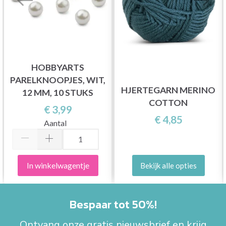
HOBBYARTS
PARELKNOOPJES, WIT,
HJERTEGARN MERINO
12 MM, 10 STUKS
COTTON
€ 3,99
€ 4,85
Aantal
In winkelwagentje
Bekijk alle opties
Bespaar tot 50%!
Ontvang onze gratis nieuwsbrief en krijg