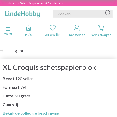
Eindzomer Sale - Bespaar tot 50% - klik hier
Navigatie in-/uitschakelen
Menu
Huis
verlanglijst
Aanmelden
Winkelwagen
XL
XL Croquis schetspapierblok
Bevat
120 vellen
Formaat:
A4
Dikte:
90 gram
Zuurvrij
Bekijk de volledige beschrijving