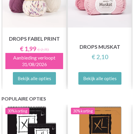
DROPS FABEL PRINT
DROPS MUSKAT
€ 1,99
€ 2,70
€ 2,10
Aanbieding verloopt
31/08/2026
Bekijk alle opties
Bekijk alle opties
POPULAIRE OPTIES
30%
korting
30%
korting