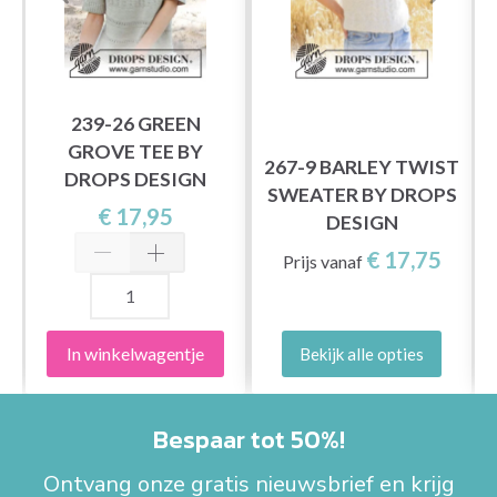
239-26 GREEN
GROVE TEE BY
267-9 BARLEY TWIST
DROPS DESIGN
A
SWEATER BY DROPS
€ 17,95
DESIGN
€ 17,75
Prijs vanaf
In winkelwagentje
Bekijk alle opties
Bespaar tot 50%!
Ontvang onze gratis nieuwsbrief en krijg