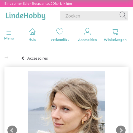
Eindzomer Sale - Bespaar tot 50% - klik hier
Navigatie in-/uitschakelen
Menu
Huis
verlanglijst
Aanmelden
Winkelwagen
Accessoires