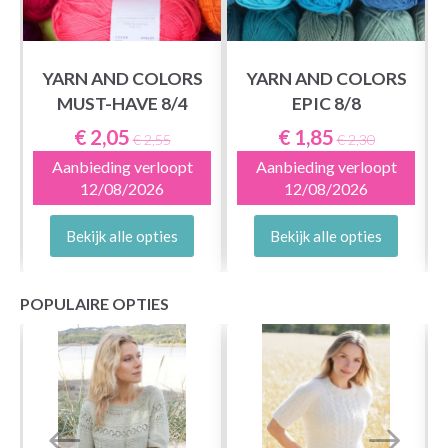
YARN AND COLORS
YARN AND COLORS
MUST-HAVE 8/4
EPIC 8/8
S
€ 2,05
€ 1,85
€ 2,55
€ 2,30
Aanbieding verloopt
Aanbieding verloopt
12/08/2026
12/08/2026
Bekijk alle opties
Bekijk alle opties
POPULAIRE OPTIES