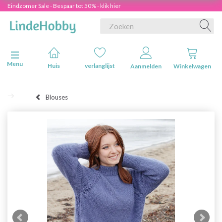
Eindzomer Sale - Bespaar tot 50% - klik hier
Navigatie in-/uitschakelen
Menu
Huis
verlanglijst
Aanmelden
Winkelwagen
Blouses