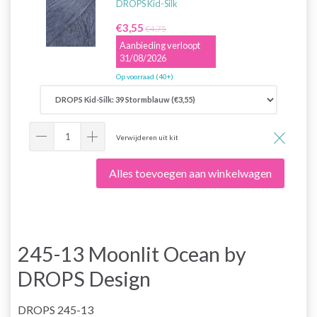
DROPS Kid-Silk
€3,55
€4,75
Aanbieding verloopt
31/08/2026
Op voorraad (40+)
Verwijderen uit kit
Alles toevoegen aan winkelwagen
245-13 Moonlit Ocean by
DROPS Design
DROPS 245-13