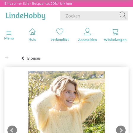
Eindzomer Sale - Bespaar tot 50% - klik hier
Navigatie in-/uitschakelen
Menu
Huis
verlanglijst
Aanmelden
Winkelwagen
Blouses