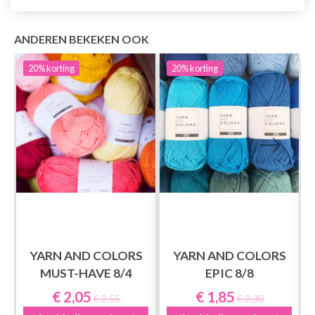
ANDEREN BEKEKEN OOK
20%
korting
20%
korting
YARN AND COLORS
YARN AND COLORS
MUST-HAVE 8/4
EPIC 8/8
€ 2,05
€ 1,85
€ 2,55
€ 2,30