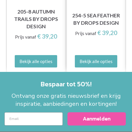
205-8 AUTUMN
N
254-5 SEA FEATHER
TRAILS BY DROPS
BY DROPS DESIGN
DESIGN
€ 39,20
Prijs vanaf
€ 39,20
Prijs vanaf
Bekijk alle opties
Bekijk alle opties
Bespaar tot 50%!
Ontvang onze gratis nieuwsbrief en krijg
inspiratie, aanbiedingen en kortingen!
Aanmelden