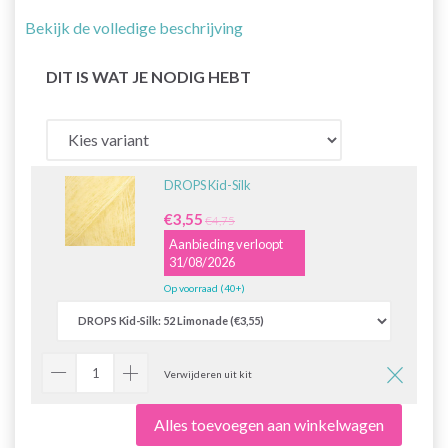
Bekijk de volledige beschrijving
DIT IS WAT JE NODIG HEBT
DROPS Kid-Silk
€3,55
€4,75
Aanbieding verloopt
31/08/2026
Op voorraad (40+)
Verwijderen uit kit
Alles toevoegen aan winkelwagen