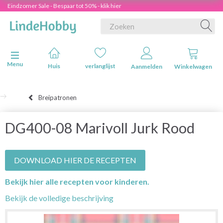
Eindzomer Sale - Bespaar tot 50% - klik hier
Navigatie in-/uitschakelen
Menu
Huis
verlanglijst
Aanmelden
Winkelwagen
Breipatronen
DG400-08 Marivoll Jurk Rood
DOWNLOAD HIER DE RECEPTEN
Bekijk hier alle recepten voor kinderen.
Bekijk de volledige beschrijving