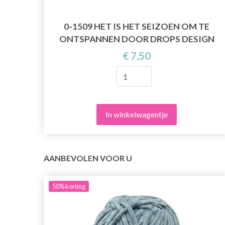
0-1509 HET IS HET SEIZOEN OM TE
ONTSPANNEN DOOR DROPS DESIGN
€ 7,50
In winkelwagentje
AANBEVOLEN VOOR U
50%
korting