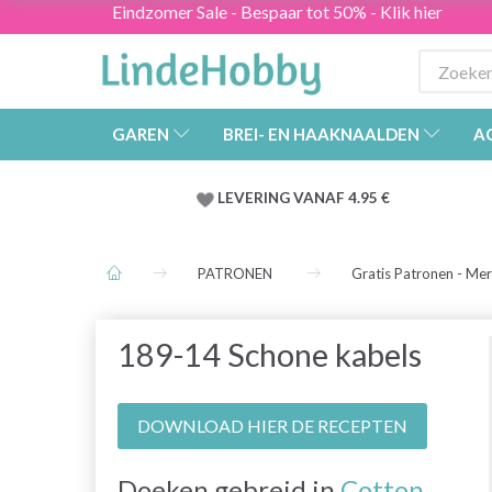
Eindzomer Sale - Bespaar tot 50% - Klik hier
GAREN
BREI- EN HAAKNAALDEN
A
LEVERING VANAF 4.95 €
PATRONEN
Gratis Patronen - Me
189-14 Schone kabels
DOWNLOAD HIER DE RECEPTEN
Doeken gebreid in
Cotton