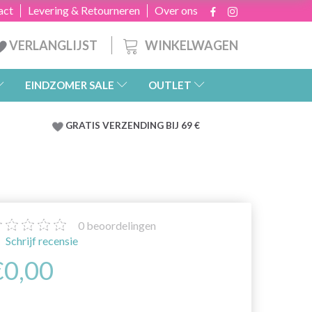
act
Levering & Retourneren
Over ons
WINKELWAGEN
VERLANGLIJST
EINDZOMER SALE
OUTLET
GRATIS
VERZENDING BIJ 69 €
0
beoordelingen
Schrijf recensie
€0,00