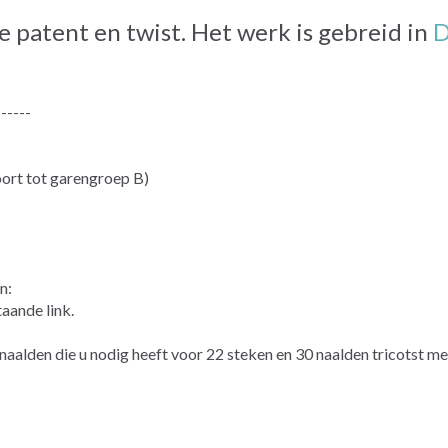
patent en twist. Het werk is gebreid in
D
------
t tot garengroep B)
n:
aande link.
lden die u nodig heeft voor 22 steken en 30 naalden tricotst me