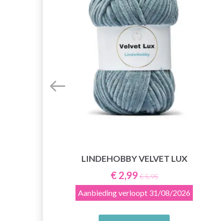
LINDEHOBBY VELVET LUX
E
€ 2,99
€ 5,95
Aanbieding verloopt
31/08/2026