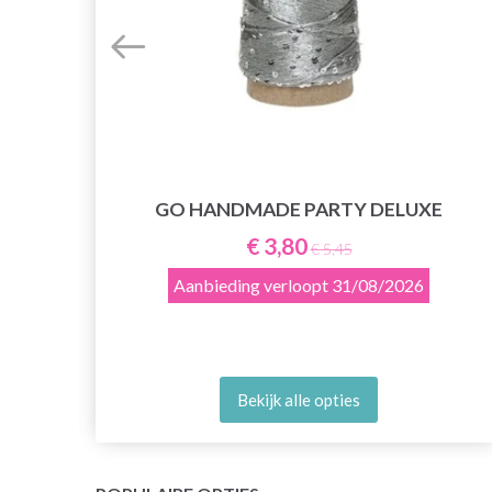
 60
GO HANDMADE PARTY DELUXE
€ 3,80
€ 5,45
Aanbieding verloopt
31/08/2026
Bekijk alle opties