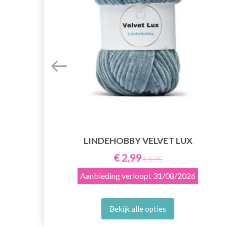
LINDEHOBBY VELVET LUX
E
€ 2,99
€ 5,95
Aanbieding verloopt
31/08/2026
Bekijk alle opties