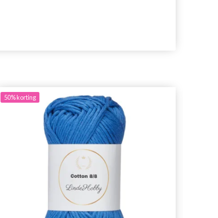
50%
korting