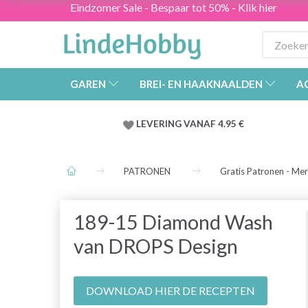
Eindzomer Sale - Bespaar tot 50% - Klik hier
GAREN
BREI- EN HAAKNAALDEN
A
LEVERING VANAF 4.95 €
PATRONEN
Gratis Patronen - Me
189-15 Diamond Wash
van DROPS Design
DOWNLOAD HIER DE RECEPTEN