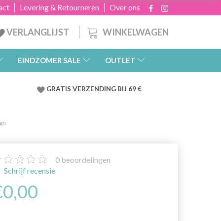
act
Levering & Retourneren
Over ons
WINKELWAGEN
VERLANGLIJST
EINDZOMER SALE
OUTLET
GRATIS
VERZENDING BIJ 69 €
gn
0
beoordelingen
Schrijf recensie
€0,00