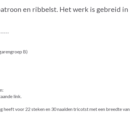
troon en ribbelst. Het werk is gebreid in
------
garengroep B)
n:
aande link.
g heeft voor 22 steken en 30 naalden tricotst met een breedte va