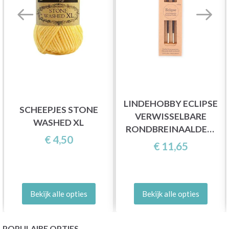
LINDEHOBBY ECLIPSE
SCHEEPJES STONE
VERWISSELBARE
WASHED XL
RONDBREINAALDEN,
€ 4,50
13 CM
€ 11,65
Bekijk alle opties
Bekijk alle opties
POPULAIRE OPTIES