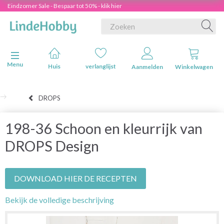
Eindzomer Sale - Bespaar tot 50% - klik hier
Navigatie in-/uitschakelen
Menu
Huis
verlanglijst
Aanmelden
Winkelwagen
DROPS
198-36 Schoon en kleurrijk van
DROPS Design
DOWNLOAD HIER DE RECEPTEN
Bekijk de volledige beschrijving