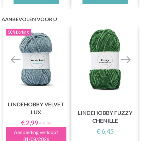
AANBEVOLEN VOOR U
50%
korting
LINDEHOBBY VELVET
LUX
LINDEHOBBY FUZZY
CHENILLE
€ 2,99
€ 5,95
€ 6,45
Aanbieding verloopt
31/08/2026