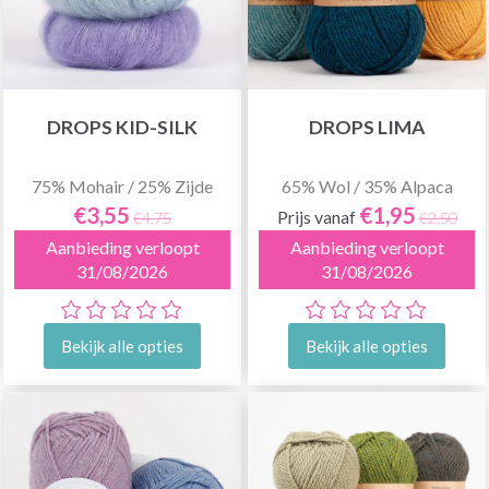
DROPS KID-SILK
DROPS LIMA
75% Mohair / 25% Zijde
65% Wol / 35% Alpaca
€3,55
€1,95
Prijs vanaf
€4,75
€2,50
Aanbieding verloopt
Aanbieding verloopt
31/08/2026
31/08/2026
Bekijk alle opties
Bekijk alle opties