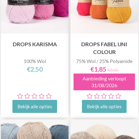
DROPS KARISMA
DROPS FABEL UNI
COLOUR
100% Wol
75% Wol / 25% Polyamide
€2,50
€1,85
€2,50
Aanbieding verloopt
31/08/2026
Bekijk alle opties
Bekijk alle opties