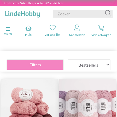
Eindzomer Sale - Bespaar tot 50% - klik hier
Navigatie in-/uitschakelen
Menu
Huis
verlanglijst
Aanmelden
Winkelwagen
Filters