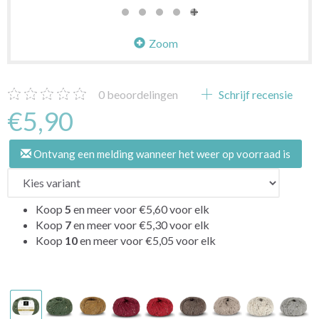
Zoom
0
beoordelingen
Schrijf recensie
€5,90
Ontvang een melding wanneer het weer op voorraad is
Koop
5
en meer voor
€5,60
voor elk
Koop
7
en meer voor
€5,30
voor elk
Koop
10
en meer voor
€5,05
voor elk