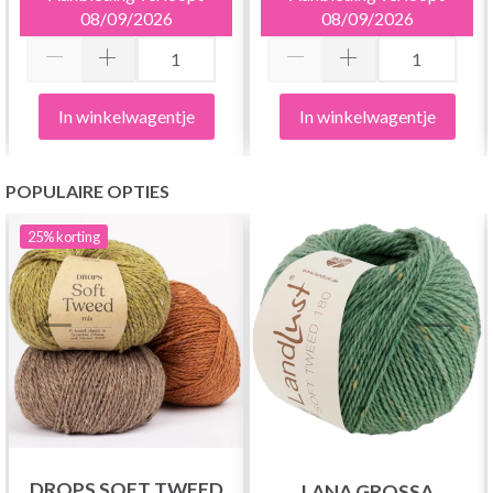
08/09/2026
08/09/2026
In winkelwagentje
In winkelwagentje
POPULAIRE OPTIES
25%
korting
DROPS SOFT TWEED
LANA GROSSA