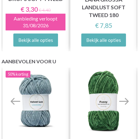
LANDLUST SOFT
€ 3,30
€ 4,40
TWEED 180
Aanbieding verloopt
€ 7,85
31/08/2026
Bekijk alle opties
Bekijk alle opties
AANBEVOLEN VOOR U
50%
korting