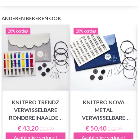
ANDEREN BEKEKEN OOK
20%
korting
20%
korting
KNITPRO TRENDZ
KNITPRO NOVA
VERWISSELBARE
METAL
RONDBREINAALDEN
VERWISSELBARE
SET DELUXE
RONDBREINAALDEN
€ 43,20
€ 50,40
€ 53,99
€ 62,99
SET DELUXE
Aanbieding verloopt
Aanbieding verloopt