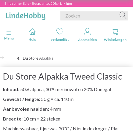
Eindzomer Sale - Bespaar tot 50% - klik hier
Navigatie in-/uitschakelen
Menu
Huis
verlanglijst
Aanmelden
Winkelwagen
Du Store Alpakka
Du Store Alpakka Tweed Classic
Inhoud:
50% alpaca, 30% merinowol en 20% Donegal
Gewicht / lengte:
50 g = ca. 110 m
Aanbevolen naalden:
4 mm
Breedte:
10 cm = 22 steken
Machinewasbaar, fijne was 30ºC / Niet in de droger / Plat