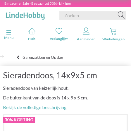
Eindzomer Sale - Bespaar tot 50% - klik hier
Navigatie in-/uitschakelen
Menu
Huis
verlanglijst
Aanmelden
Winkelwagen
Garenzakken en Opslag
Sieradendoos, 14x9x5 cm
Sieradendoos van keizerlijk hout.
De buitenkant van de doos is 14 x 9 x 5 cm.
Bekijk de volledige beschrijving
30% KORTING