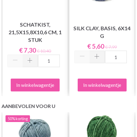
SCHATKIST,
SILK CLAY, BASIS, 6X14
21,5X15,8X10,6 CM, 1
G
STUK
€ 5,60
€ 7,99
€ 7,30
€ 10,40
In winkelwagentje
In winkelwagentje
AANBEVOLEN VOOR U
50%
korting