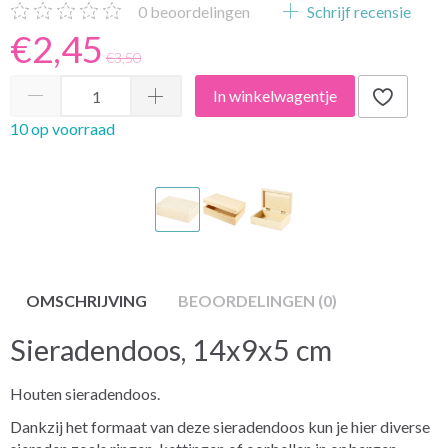
0
beoordelingen
Schrijf recensie
€2,45
€3,50
In winkelwagentje
10 op voorraad
OMSCHRIJVING
BEOORDELINGEN (0)
Sieradendoos, 14x9x5 cm
Houten sieradendoos.
Dankzij het formaat van deze sieradendoos kun je hier diverse