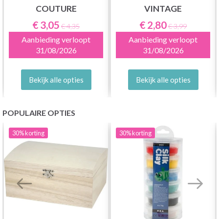
COUTURE
VINTAGE
€ 3,05
€ 2,80
€ 4,35
€ 3,99
Aanbieding verloopt
Aanbieding verloopt
31/08/2026
31/08/2026
Bekijk alle opties
Bekijk alle opties
POPULAIRE OPTIES
30%
korting
30%
korting